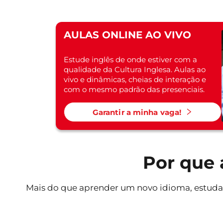
AULAS ONLINE AO VIVO
Estude inglês de onde estiver com a
qualidade da Cultura Inglesa. Aulas ao
vivo e dinâmicas, cheias de interação e
com o mesmo padrão das presenciais.
Garantir a minha vaga!
Por que 
Mais do que aprender um novo idioma, estudar