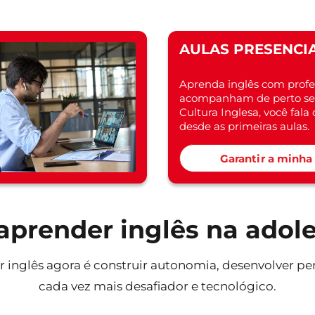
AULAS PRESENCIA
Aprenda inglês com profe
acompanham de perto seu
Cultura Inglesa, você fal
desde as primeiras aulas.
Garantir a minha
aprender inglês na adol
 inglês agora é construir autonomia, desenvolver p
cada vez mais desafiador e tecnológico.