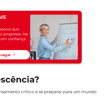
IS
ssores que
 progresso. Na
a com confiança
 vaga!
escência?
ensamento crítico e se preparar para um mundo