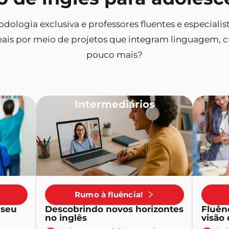
odologia exclusiva e professores fluentes e especial
ais por meio de projetos que integram linguagem, cu
pouco mais?
Intermediários
Rumo à fluência!
 seu
Descobrindo novos horizontes
Fluên
no inglês
visão 