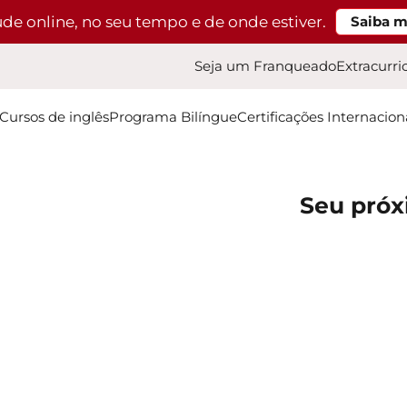
ude online, no seu tempo e de onde estiver.
Saiba m
Seja um Franqueado
Extracurri
Cursos de inglês
Programa Bilíngue
Certificações Internacion
Seu próx