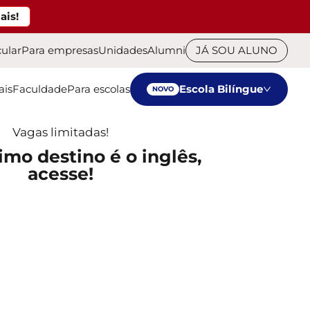
ais!
cular
Para empresas
Unidades
Alumni
JÁ SOU ALUNO
ais
Faculdade
Para escolas
Escola Bilíngue
NOVO
Vagas limitadas!
imo destino é o inglês,
acesse!