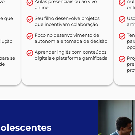
ivo
Aulas presenciais ou ao vivo
Aul
online
onl
e que
Seu filho desenvolve projetos
Uso
que incentivam colaboração
art
Foco no desenvolvimento de
Tem
olução
autonomia e tomada de decisão
pa
opo
Aprender inglês com conteúdos
para se
digitais e plataforma gamificada
Pro
ade
pre
pro
dolescentes