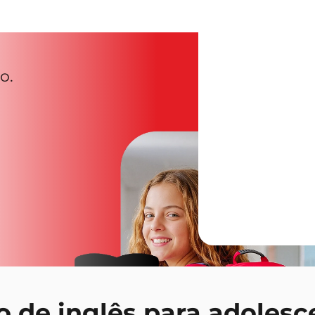
o.
o de inglês para adolesc